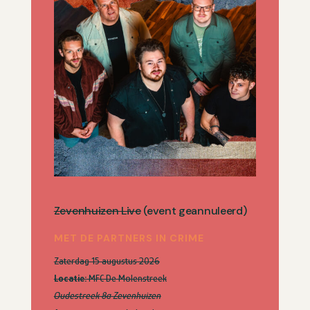
Zevenhuizen Live
(event geannuleerd)
MET DE PARTNERS IN CRIME
Zaterdag 15 augustus 2026
Locatie:
MFC De Molenstreek
Oudestreek 8a
Zevenhuizen