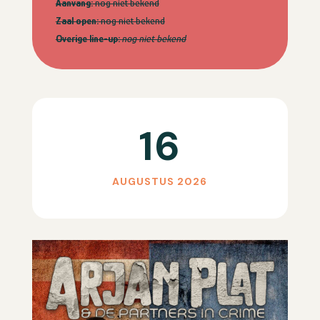
Aanvang:
nog niet bekend
Zaal open:
nog niet bekend
Overige line-up:
nog niet bekend
16
AUGUSTUS 2026